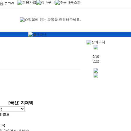
상품
없음
[국산] 지퍼백
세 별도
민국