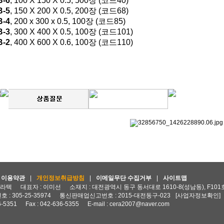
B-6
, 100 X 150 X 0.5, 500장 (코드40)
B-5
, 150 X 200 X 0.5, 200장 (코드68)
B-4
, 200 x 300 x 0.5, 100장 (코드85)
B-3
, 300 X 400 X 0.5, 100장 (코드101)
B-2
, 400 X 600 X 0.6, 100장 (코드110)
이용약관
|
개인정보취급방침
|
이메일무단 수집거부
|
사이트맵
세라텍
대표자 : 이미선
소재지 : 대전광역시 동구 동서대로 1610-8(성남동), F101호
: 305-25-35974
통신판매업신고번호 : 2015-대전동구-023
[사업자정보확인]
6-5351
Fax : 042-636-5355
E-mail : cera2007@naver.com