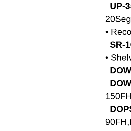
UP-3
20Se
•
Reco
SR-1
• Shel
DOWS
DOW
150FH
DOPS
90FH,