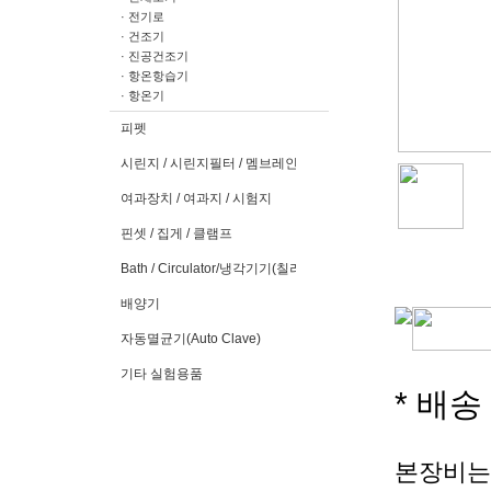
· 전기로
· 건조기
· 진공건조기
· 항온항습기
· 항온기
피펫
시린지 / 시린지필터 / 멤브레인필터
여과장치 / 여과지 / 시험지
핀셋 / 집게 / 클램프
Bath / Circulator/냉각기기(칠러)
배양기
자동멸균기(Auto Clave)
기타 실험용품
* 배
본장비는 O