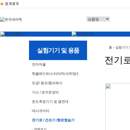
홈
>
실험기기 
실험기기 및 용품
전기로
전자저울
핫플레이트/스터러/믹서/히팅맨틀
진공/ 펌프/콤프레서
가스 / 초저온장비
온도측정기기 및 열전대
데시게이터
전기로 / 건조기 /항온항습기
· 전체보기