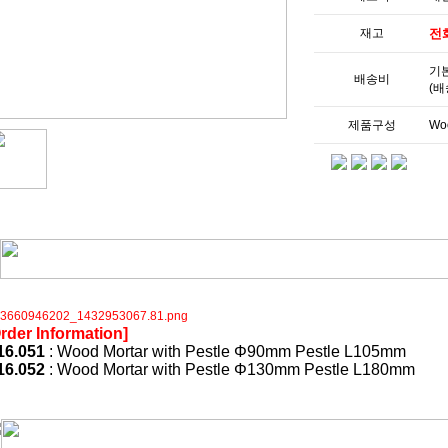
재고
전
기본
배송비
(배
제품구성
Woo
rder Information]
16.051
: Wood Mortar with Pestle Φ90mm Pestle L105mm
16.052
:
Wood Mortar with Pestle Φ130mm Pestle L180mm