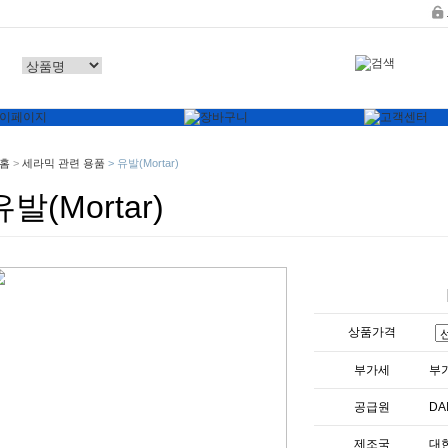
홈
>
세라믹 관련 용품
>
유발(Mortar)
유발(Mortar)
상품가격
부가세
부
공급원
DA
제조국
대