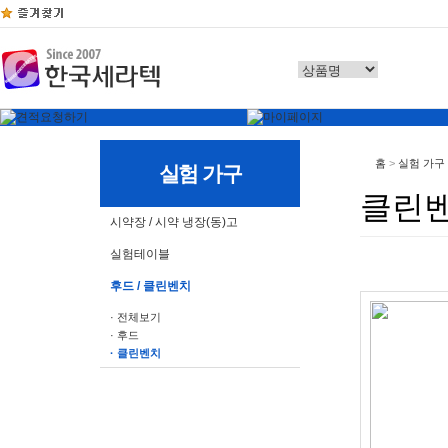
홈
>
실험 가구
실험 가구
클린
시약장 / 시약 냉장(동)고
실험테이블
후드 / 클린벤치
· 전체보기
· 후드
· 클린벤치