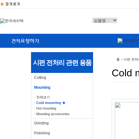
홈
>
시편 전처
시편 전처리 관련 용품
Cold 
Cutting
Mounting
· 전체보기
· Cold mounting ★
· Hot mounting
· Mounting accessories
Grinding
Polishing