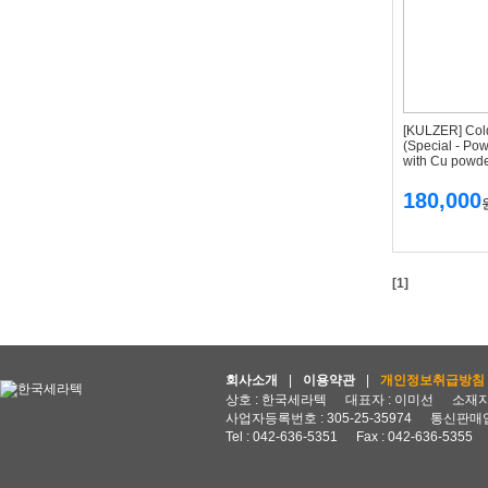
[KULZER] Col
(Special - Pow
with Cu powd
180,000
[1]
회사소개
|
이용약관
|
개인정보취급방침
상호 : 한국세라텍
대표자 : 이미선
소재지 
사업자등록번호 : 305-25-35974
통신판매업
Tel : 042-636-5351
Fax : 042-636-5355