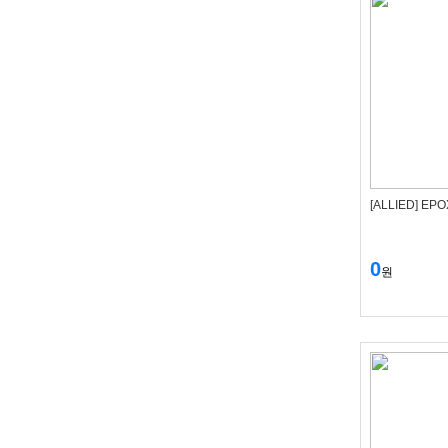
[ALLIED] E
0
원