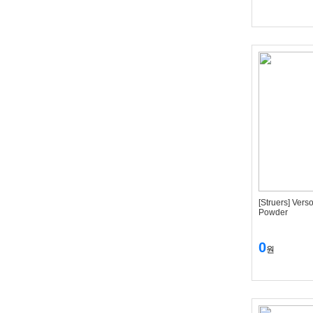
[Struers] Verso
Powder
0
원