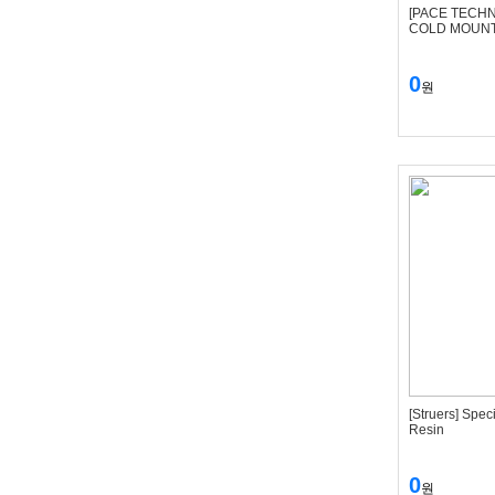
[PACE TECH
COLD MOUN
0
원
[Struers] Spec
Resin
0
원