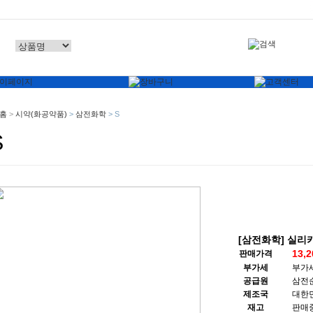
홈
>
시약(화공약품)
>
삼전화학
>
S
S
[삼전화학] 실리카겔, 
13,
판매가격
부가세
부가
공급원
삼전
제조국
대한
재고
판매중