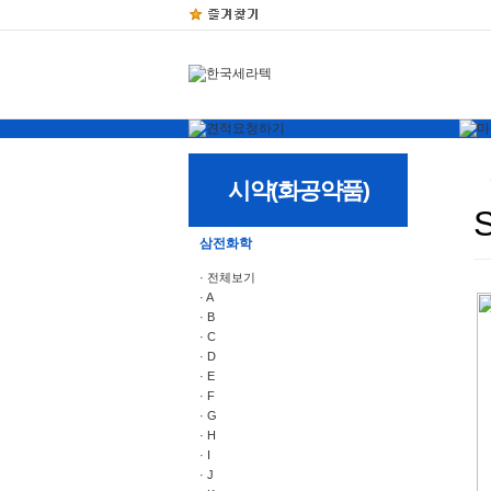
시약(화공약품)
삼전화학
· 전체보기
· A
· B
· C
· D
· E
· F
· G
· H
· I
· J