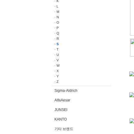
· K
· L
· M
· N
· O
· P
· Q
· R
· S
· T
· U
· V
· W
· X
· Y
· Z
Sigma-Aldrich
AlfaAesar
*
JUNSEI
KANTO
기타 브랜드