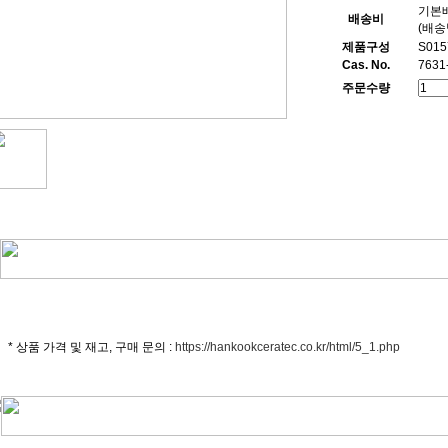
기본배
배송비
(배송
제품구성
S015
Cas. No.
7631
주문수량
 상품 가격 및 재고, 구매 문의 :
https://hankookceratec.co.kr/html/5_1.php