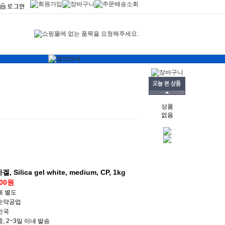
상품
없음
Silica gel white, medium, CP, 1kg
200원
세 별도
순약공업
민국
, 2~3일 이내 발송