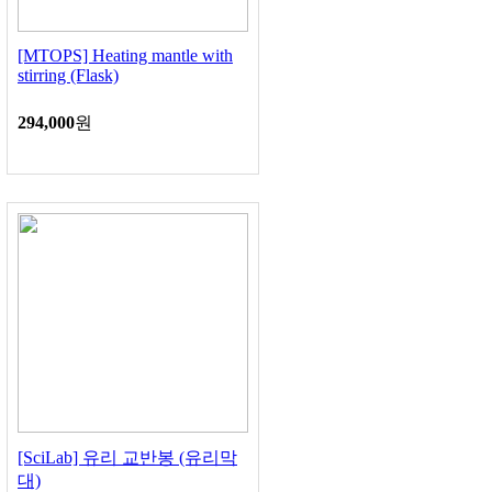
[MTOPS] Heating mantle with
stirring (Flask)
294,000
원
[SciLab] 유리 교반봉 (유리막
대)