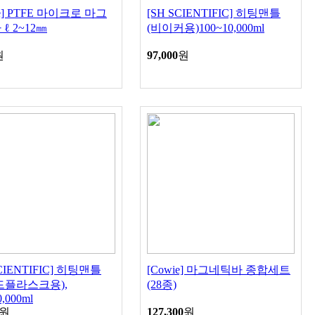
ie] PTFE 마이크로 마그
[SH SCIENTIFIC] 히팅맨틀
ℓ 2~12㎜
(비이커용)100~10,000ml
원
97,000
원
SCIENTIFIC] 히팅맨틀
[Cowie] 마그네틱바 종합세트
드플라스크용),
(28종)
0,000ml
원
127,300
원