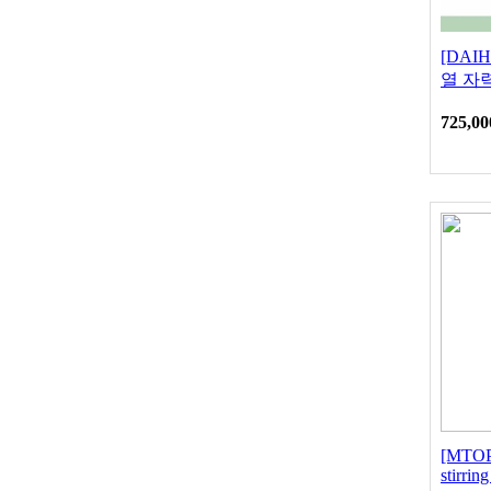
[DAI
열 자력
725,00
[MTOPS
stirrin