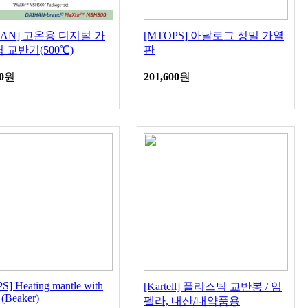
HAN] 고온용 디지털 가
[MTOPS] 아날로그 정밀 가열
 교반기(500℃)
판
0
원
201,600
원
] Heating mantle with
[Kartell] 플리스틱 교반봉 / 임
g (Beaker)
펠라, 내산/내약품용