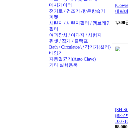
데시게이터
[Cow
전기로 / 건조기 /항온항습기
네틱바 
피펫
1,300
시린지 / 시린지필터 / 멤브레인
필터
여과장치 / 여과지 / 시험지
핀셋 / 집게 / 클램프
Bath / Circulator/냉각기기(칠러)
배양기
자동멸균기(Auto Clave)
기타 실험용품
[SH 
(라운
100~1
88,000