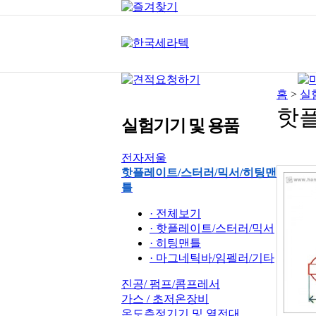
홈
>
실
핫플
실험기기 및 용품
전자저울
핫플레이트/스터러/믹서/히팅맨
틀
· 전체보기
· 핫플레이트/스터러/믹서
· 히팅맨틀
· 마그네틱바/임펠러/기타
진공/ 펌프/콤프레서
가스 / 초저온장비
온도측정기기 및 열전대