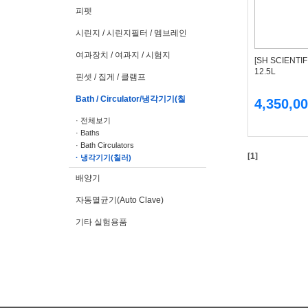
피펫
시린지 / 시린지필터 / 멤브레인필터
여과장치 / 여과지 / 시험지
[SH SCIENT
12.5L
핀셋 / 집게 / 클램프
Bath / Circulator/냉각기기(칠러)
4,350,0
· 전체보기
· Baths
· Bath Circulators
[1]
· 냉각기기(칠러)
배양기
자동멸균기(Auto Clave)
기타 실험용품