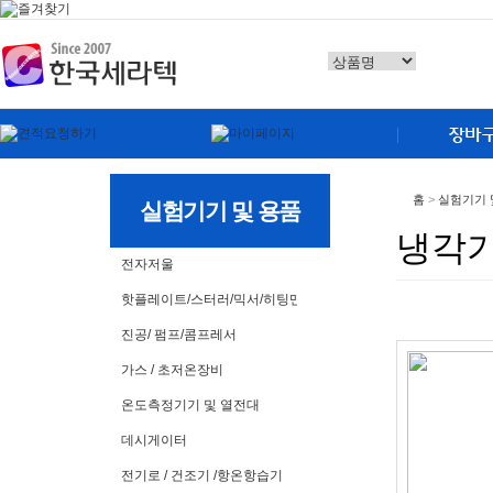
홈
>
실험기기 
실험기기 및 용품
냉각기
전자저울
핫플레이트/스터러/믹서/히팅맨틀
진공/ 펌프/콤프레서
가스 / 초저온장비
온도측정기기 및 열전대
데시게이터
전기로 / 건조기 /항온항습기