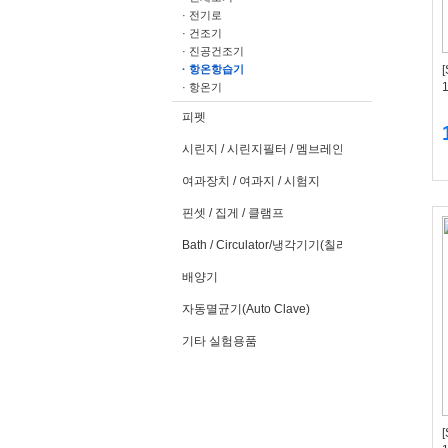
· 전기로
· 건조기
· 진공건조기
· 항온항습기
· 항온기
피펫
시린지 / 시린지필터 / 멤브레인필터
여과장치 / 여과지 / 시험지
핀셋 / 집게 / 클램프
Bath / Circulator/냉각기기(칠러)
배양기
자동멸균기(Auto Clave)
기타 실험용품