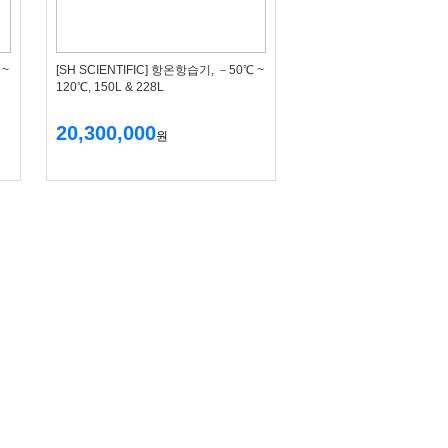
 ~
[SH SCIENTIFIC] 항온항습기, －50℃ ~
120℃, 150L & 228L
20,300,000
원