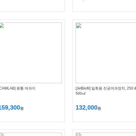
[CHMLAB] 원통 여과지
[JetBiofil] 일회용 진공여과장치, 250 
500㎖
159,300
132,000
원
원