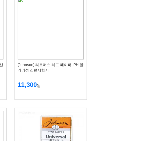
 산
[Johnson] 리트머스-레드 페이퍼, PH 알
카리성 간편시험지
11,300
원