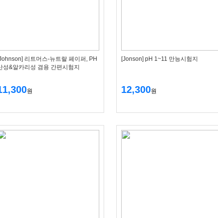
[Johnson] 리트머스-뉴트랄 페이퍼, PH
[Jonson] pH 1~11 만능시험지
산성&알카리성 겸용 간편시험지
11,300
12,300
원
원