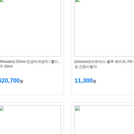
[Wheaton] 25mm 진공여과장치 / 홀다 ,
[Johnson] 리트머스-블루 페이퍼, PH
15~50ml
성 간편시험지
620,700
11,300
원
원