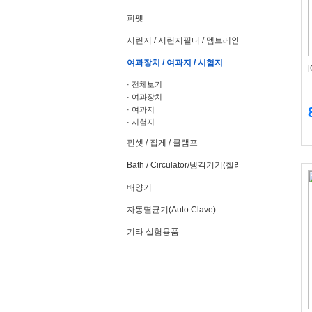
피펫
시린지 / 시린지필터 / 멤브레인필터
여과장치 / 여과지 / 시험지
· 전체보기
· 여과장치
· 여과지
· 시험지
핀셋 / 집게 / 클램프
Bath / Circulator/냉각기기(칠러)
배양기
자동멸균기(Auto Clave)
기타 실험용품