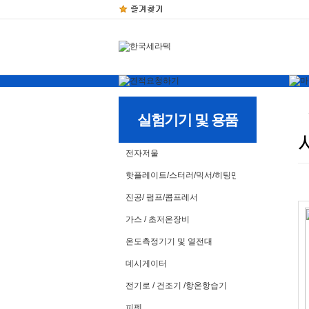
실험기기 및 용품
전자저울
핫플레이트/스터러/믹서/히팅맨틀
진공/ 펌프/콤프레서
가스 / 초저온장비
온도측정기기 및 열전대
데시게이터
전기로 / 건조기 /항온항습기
피펫