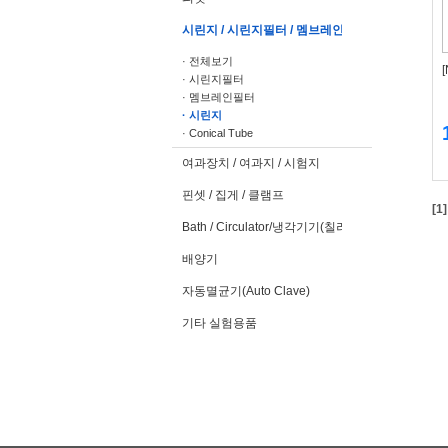
시린지 / 시린지필터 / 멤브레인필터
· 전체보기
· 시린지필터
· 멤브레인필터
· 시린지
· Conical Tube
여과장치 / 여과지 / 시험지
핀셋 / 집게 / 클램프
[1]
Bath / Circulator/냉각기기(칠러)
배양기
자동멸균기(Auto Clave)
기타 실험용품