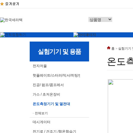
홈
>
실험기기 
실험기기 및 용품
온도측
전자저울
핫플레이트/스터러/믹서/히팅맨틀
진공/ 펌프/콤프레서
가스 / 초저온장비
온도측정기기 및 열전대
· 전체보기
데시게이터
전기로 / 건조기 /항온항습기