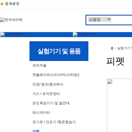
홈
>
실험기기 
실험기기 및 용품
피펫
전자저울
핫플레이트/스터러/믹서/히팅맨틀
진공/ 펌프/콤프레서
가스 / 초저온장비
온도측정기기 및 열전대
데시게이터
전기로 / 건조기 /항온항습기
피펫