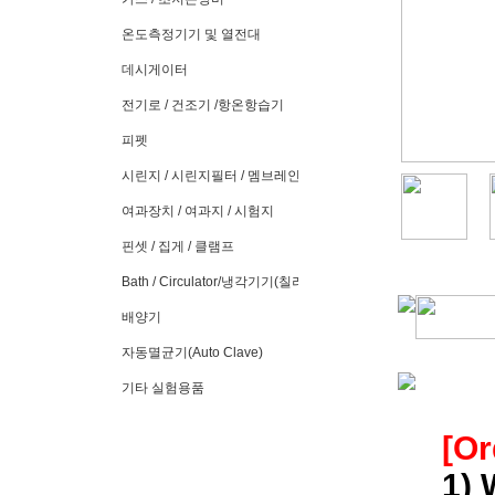
온도측정기기 및 열전대
데시게이터
전기로 / 건조기 /항온항습기
피펫
시린지 / 시린지필터 / 멤브레인필터
여과장치 / 여과지 / 시험지
핀셋 / 집게 / 클램프
Bath / Circulator/냉각기기(칠러)
배양기
자동멸균기(Auto Clave)
기타 실험용품
[Or
1) 