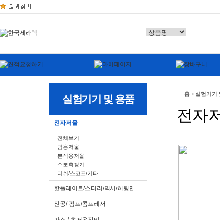
홈
>
실험기기 
실험기기 및 용품
전자
전자저울
· 전체보기
· 범용저울
· 분석용저울
· 수분측정기
· 디쉬/스코프/기타
핫플레이트/스터러/믹서/히팅맨틀
진공/ 펌프/콤프레서
가스 / 초저온장비