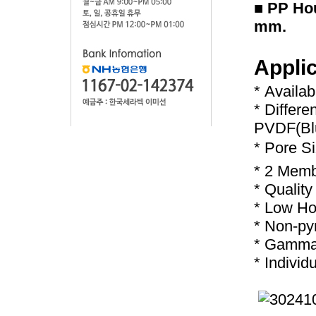
■ PP Hou
mm.
Appli
* Availa
* Differe
PVDF(Blu
* Pore S
* 2 Memb
* Quality
* Low Ho
* Non-py
* Gamma r
* Individ