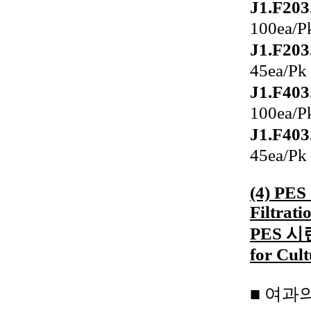
J1.F203
100ea/P
J1.F203
45ea/Pk
J1.F403
100ea/P
J1.F403
45ea/Pk
(4) PES 
Filtrati
PES 시
for Cul
■ 여과