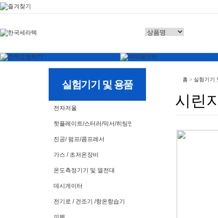
홈
>
실험기기 
실험기기 및 용품
시린지
전자저울
핫플레이트/스터러/믹서/히팅맨틀
진공/ 펌프/콤프레서
가스 / 초저온장비
온도측정기기 및 열전대
데시게이터
전기로 / 건조기 /항온항습기
피펫