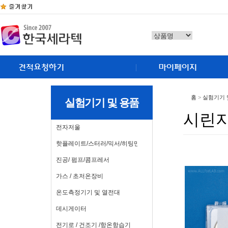
홈
>
실험기기 
실험기기 및 용품
시린지
전자저울
핫플레이트/스터러/믹서/히팅맨틀
진공/ 펌프/콤프레서
가스 / 초저온장비
온도측정기기 및 열전대
데시게이터
전기로 / 건조기 /항온항습기