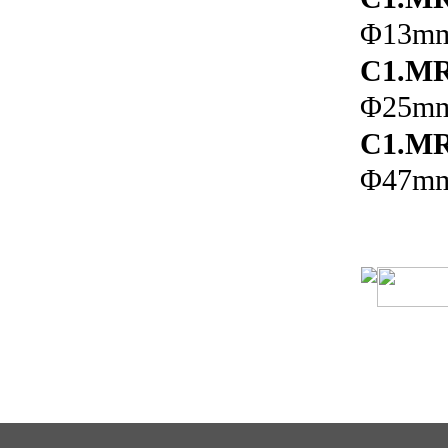
Φ13mm,
C1.MR
Φ25mm,
C1.MR
Φ47mm,