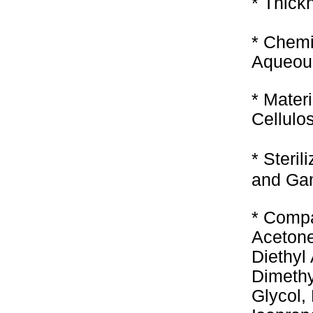
* Thick
* Chemi
Aqueous
* Mater
Cellulo
* Steri
and Gam
* Compa
Acetone,
Diethyl
Dimethy
Glycol,