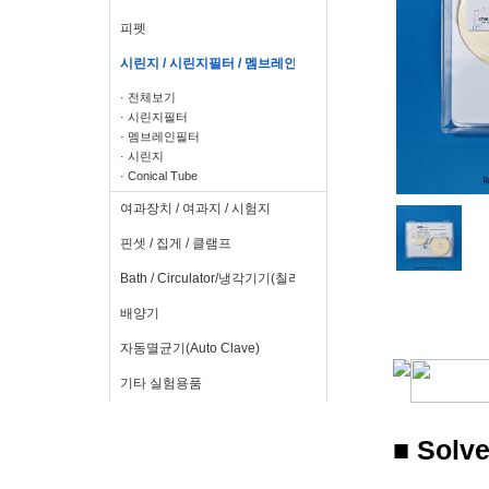
피펫
시린지 / 시린지필터 / 멤브레인필터
· 전체보기
· 시린지필터
· 멤브레인필터
· 시린지
· Conical Tube
여과장치 / 여과지 / 시험지
핀셋 / 집게 / 클램프
Bath / Circulator/냉각기기(칠러)
배양기
자동멸균기(Auto Clave)
기타 실험용품
■ Solve