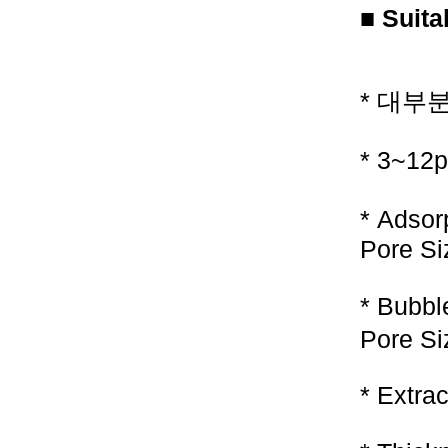
■ Suita
* 대부
* 3~
* Adsor
Pore Si
* Bubbl
Pore Si
* Extra