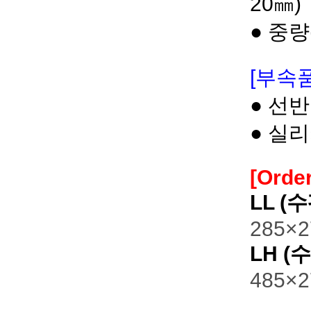
20㎜)
● 중량(
[부속품
● 선반
● 실
[Order
LL (수
285×2
LH (
485×2