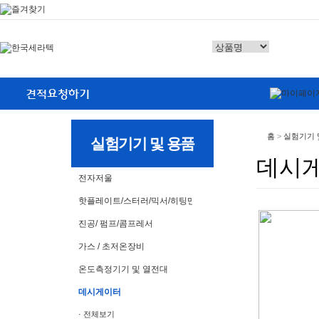
홈
>
실험기기 
실험기기 및 용품
데시
전자저울
핫플레이트/스터러/믹서/히팅맨틀
진공/ 펌프/콤프레서
가스 / 초저온장비
온도측정기기 및 열전대
데시게이터
· 전체보기