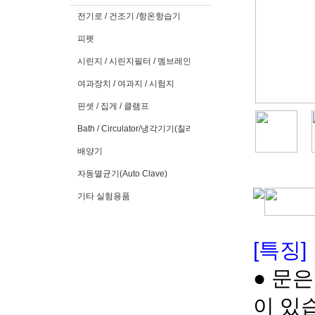
전기로 / 건조기 /항온항습기
피펫
시린지 / 시린지필터 / 멤브레인필터
여과장치 / 여과지 / 시험지
핀셋 / 집게 / 클램프
Bath / Circulator/냉각기기(칠러)
배양기
자동멸균기(Auto Clave)
기타 실험용품
[특징]
● 문
이 있