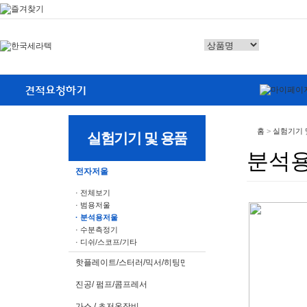
홈
>
실험기기 
실험기기 및 용품
분석
전자저울
· 전체보기
· 범용저울
· 분석용저울
· 수분측정기
· 디쉬/스코프/기타
핫플레이트/스터러/믹서/히팅맨틀
진공/ 펌프/콤프레서
가스 / 초저온장비