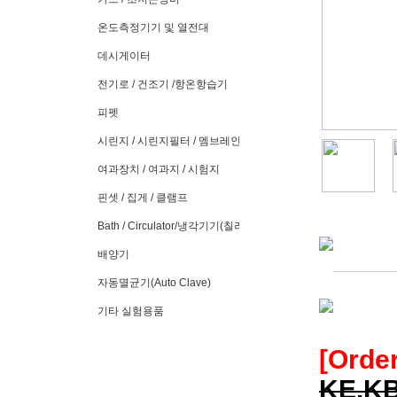
온도측정기기 및 열전대
데시게이터
전기로 / 건조기 /항온항습기
피펫
시린지 / 시린지필터 / 멤브레인필터
여과장치 / 여과지 / 시험지
핀셋 / 집게 / 클램프
Bath / Circulator/냉각기기(칠러)
배양기
자동멸균기(Auto Clave)
기타 실험용품
[Order
KE.KB