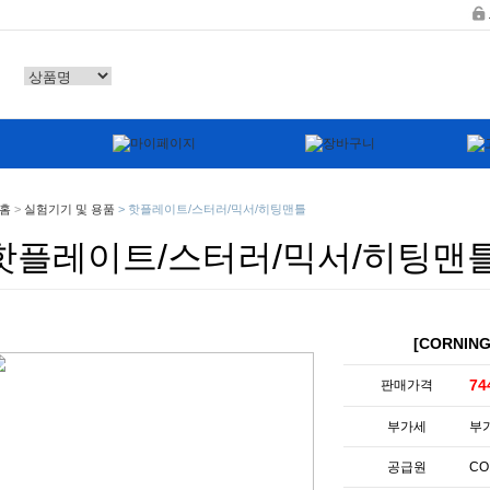
홈
>
실험기기 및 용품
>
핫플레이트/스터러/믹서/히팅맨틀
핫플레이트/스터러/믹서/히팅맨
[CORNIN
74
판매가격
부가세
부
공급원
CO