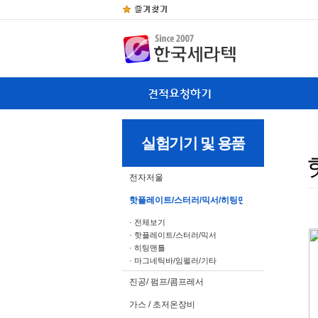
실험기기 및 용품
전자저울
핫플레이트/스터러/믹서/히팅맨틀
· 전체보기
· 핫플레이트/스터러/믹서
· 히팅맨틀
· 마그네틱바/임펠러/기타
진공/ 펌프/콤프레서
가스 / 초저온장비