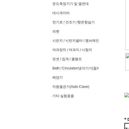
온도측정기기 및 열전대
데시게이터
전기로 / 건조기 /항온항습기
피펫
시린지 / 시린지필터 / 멤브레인필터
여과장치 / 여과지 / 시험지
핀셋 / 집게 / 클램프
Bath / Circulator/냉각기기(칠러)
배양기
자동멸균기(Auto Clave)
기타 실험용품
*