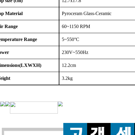
p size (cm)
12.7x17.8
op Material
Pyroceram Glass-Ceramic
tir Range
60~1150 RPM
emperature Range
5~550
°
C
ower
230V~550Hz
imensions(LXWXH)
12.2cm
eight
3.2kg