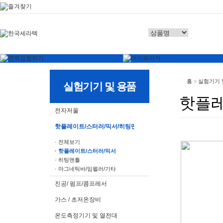
홈
>
실험기기 
실험기기 및 용품
핫플레
전자저울
핫플레이트/스터러/믹서/히팅맨틀
· 전체보기
· 핫플레이트/스터러/믹서
· 히팅맨틀
· 마그네틱바/임펠러/기타
진공/ 펌프/콤프레서
가스 / 초저온장비
온도측정기기 및 열전대