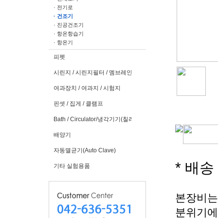
· 전기로
· 건조기
· 진공건조기
· 항온항습기
· 항온기
피펫
시린지 / 시린지필터 / 멤브레인필터
여과장치 / 여과지 / 시험지
핀셋 / 집게 / 클램프
Bath / Circulator/냉각기기(칠러)
배양기
자동멸균기(Auto Clave)
* 배
기타 실험용품
본장비는 O
분위기에