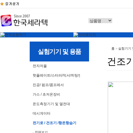
홈
>
실험기기 
실험기기 및 용품
건조
전자저울
핫플레이트/스터러/믹서/히팅맨틀
진공/ 펌프/콤프레서
가스 / 초저온장비
온도측정기기 및 열전대
데시게이터
전기로 / 건조기 /항온항습기
· 전체보기