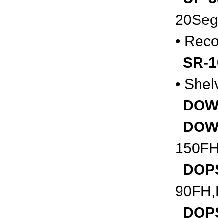
20Se
•
Reco
SR-1
• Shel
DOWS
DOW
150FH
DOPS
90FH,
DOPS