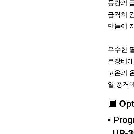
풍량의 급
급격히 감
만들어 저
우수한 
본장비에 사
고온의 
열 충격에 
▣ Opt
•
Progr
UP-3