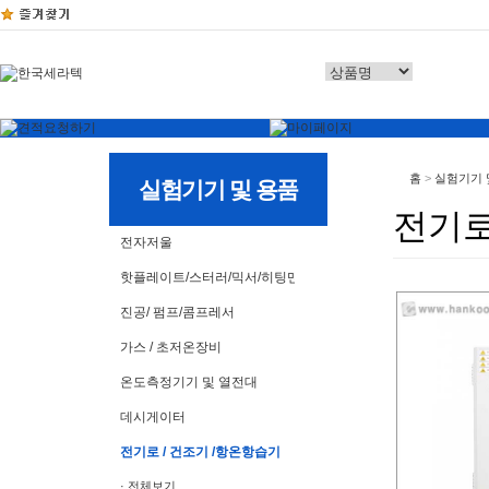
홈
>
실험기기 
실험기기 및 용품
전기로
전자저울
핫플레이트/스터러/믹서/히팅맨틀
진공/ 펌프/콤프레서
가스 / 초저온장비
온도측정기기 및 열전대
데시게이터
전기로 / 건조기 /항온항습기
· 전체보기