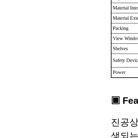
Material Inte
Material Ext
Packing
View Wind
Shelves
Safety Devi
Power
▣ Fea
진공상
생되는