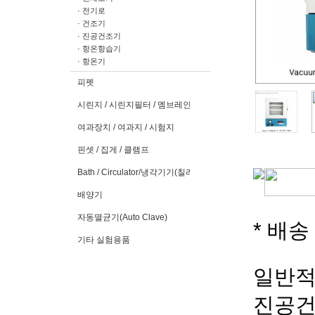
· 전기로
· 건조기
· 진공건조기
· 항온항습기
· 항온기
피펫
시린지 / 시린지필터 / 멤브레인필터
여과장치 / 여과지 / 시험지
핀셋 / 집게 / 클램프
Bath / Circulator/냉각기기(칠러)
배양기
자동멸균기(Auto Clave)
* 배
기타 실험용품
일반적
진공