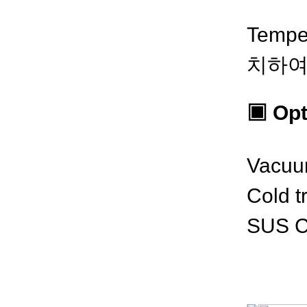
Temp
치하여
▣ Opt
Vacu
Cold t
SUS C