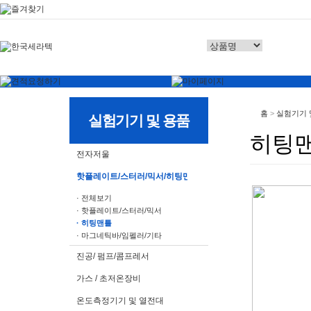
홈
>
실험기기 
실험기기 및 용품
히팅
전자저울
핫플레이트/스터러/믹서/히팅맨틀
· 전체보기
· 핫플레이트/스터러/믹서
· 히팅맨틀
· 마그네틱바/임펠러/기타
진공/ 펌프/콤프레서
가스 / 초저온장비
온도측정기기 및 열전대