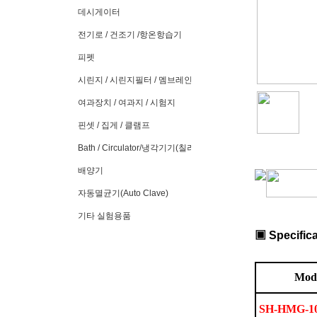
데시게이터
전기로 / 건조기 /항온항습기
피펫
시린지 / 시린지필터 / 멤브레인필터
여과장치 / 여과지 / 시험지
핀셋 / 집게 / 클램프
Bath / Circulator/냉각기기(칠러)
배양기
자동멸균기(Auto Clave)
기타 실험용품
▣
Specific
Mod
SH-HMG-1