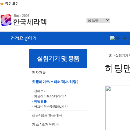
홈
>
실험기기 
실험기기 및 용품
히팅
전자저울
핫플레이트/스터러/믹서/히팅맨틀
· 전체보기
· 핫플레이트/스터러/믹서
· 히팅맨틀
· 마그네틱바/임펠러/기타
진공/ 펌프/콤프레서
가스 / 초저온장비