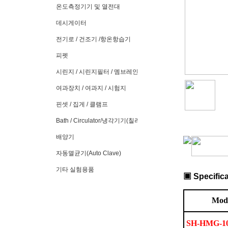
온도측정기기 및 열전대
데시게이터
전기로 / 건조기 /항온항습기
피펫
시린지 / 시린지필터 / 멤브레인필터
여과장치 / 여과지 / 시험지
핀셋 / 집게 / 클램프
Bath / Circulator/냉각기기(칠러)
배양기
자동멸균기(Auto Clave)
기타 실험용품
▣
Specific
Mod
SH-HMG-1