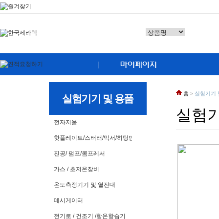
홈
>
실험기기 
실험기기 및 용품
실험기
전자저울
핫플레이트/스터러/믹서/히팅맨틀
진공/ 펌프/콤프레서
가스 / 초저온장비
온도측정기기 및 열전대
데시게이터
전기로 / 건조기 /항온항습기