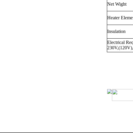
Net Wight
Heater Eleme
Insulation
Electrical R
230V,(120V)