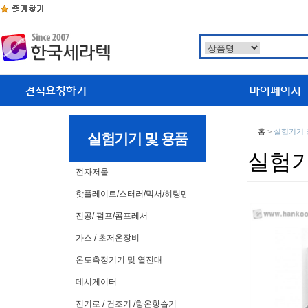
홈
>
실험기기 
실험기기 및 용품
실험기
전자저울
핫플레이트/스터러/믹서/히팅맨틀
진공/ 펌프/콤프레서
가스 / 초저온장비
온도측정기기 및 열전대
데시게이터
전기로 / 건조기 /항온항습기