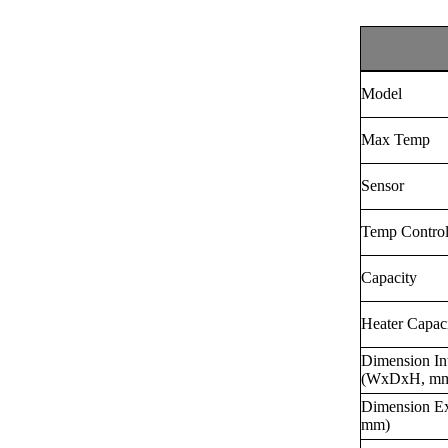
Model
Max Temp
Sensor
Temp Control
Capacity
Heater Capac
Dimension
(WxDxH, m
Dimension Ex
mm)