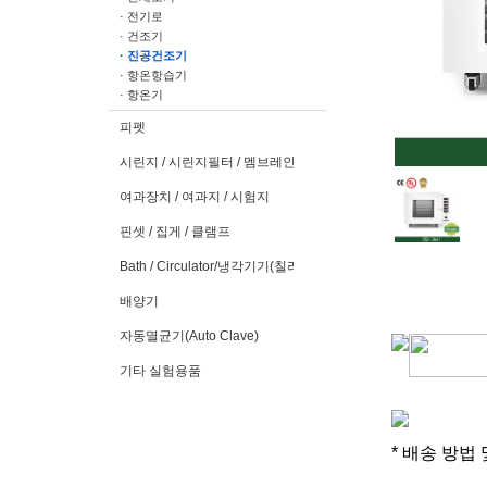
· 전기로
· 건조기
· 진공건조기
· 항온항습기
· 항온기
피펫
시린지 / 시린지필터 / 멤브레인필터
여과장치 / 여과지 / 시험지
핀셋 / 집게 / 클램프
Bath / Circulator/냉각기기(칠러)
배양기
자동멸균기(Auto Clave)
기타 실험용품
* 배송 방법