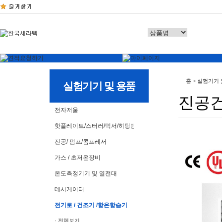
홈
>
실험기기 
실험기기 및 용품
진공
전자저울
핫플레이트/스터러/믹서/히팅맨틀
진공/ 펌프/콤프레서
가스 / 초저온장비
온도측정기기 및 열전대
데시게이터
전기로 / 건조기 /항온항습기
· 전체보기