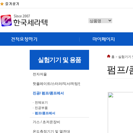
홈
>
실험기기 
실험기기 및 용품
펌프/
전자저울
핫플레이트/스터러/믹서/히팅맨틀
진공/ 펌프/콤프레서
· 전체보기
· 진공부품
· 펌프/콤프레서
가스 / 초저온장비
온도측정기기 및 열전대