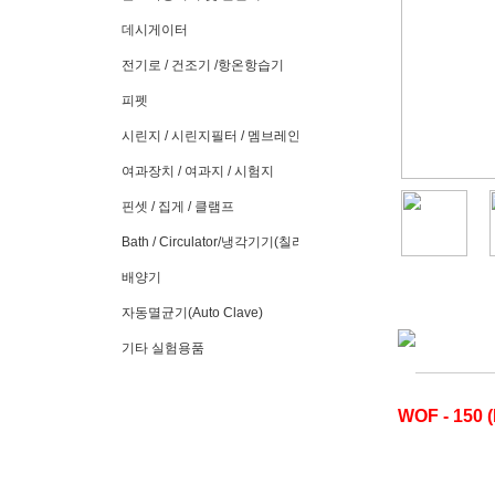
데시게이터
전기로 / 건조기 /항온항습기
피펫
시린지 / 시린지필터 / 멤브레인필터
여과장치 / 여과지 / 시험지
핀셋 / 집게 / 클램프
Bath / Circulator/냉각기기(칠러)
배양기
자동멸균기(Auto Clave)
기타 실험용품
WOF - 150 