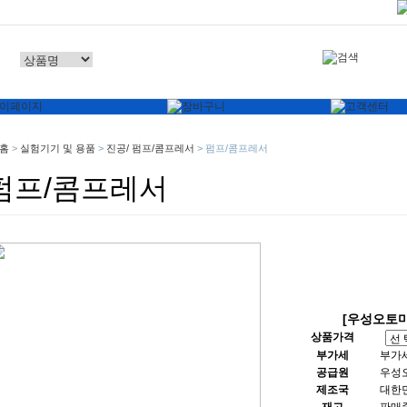
홈
>
실험기기 및 용품
>
진공/ 펌프/콤프레서
>
펌프/콤프레서
펌프/콤프레서
[우성오토마] 
상품가격
부가세
부가
공급원
우성
제조국
대한