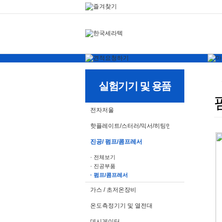
실험기기 및 용품
전자저울
핫플레이트/스터러/믹서/히팅맨틀
진공/ 펌프/콤프레서
· 전체보기
· 진공부품
· 펌프/콤프레서
가스 / 초저온장비
온도측정기기 및 열전대
데시게이터