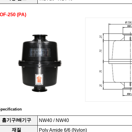
OF-250 (PA)
Specification
흡기구/배기구
NW40 / NW40
재질
Poly Amide 6/6 (Nylon)