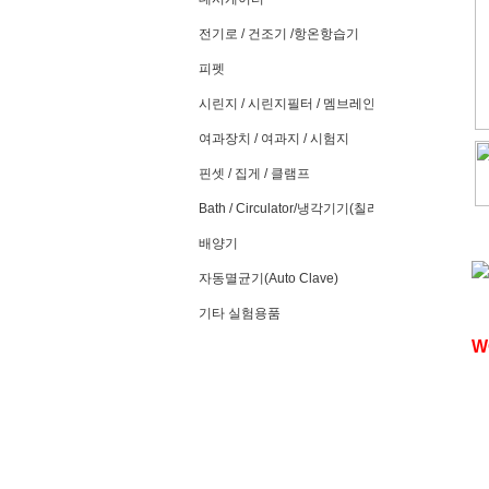
전기로 / 건조기 /항온항습기
피펫
시린지 / 시린지필터 / 멤브레인필터
여과장치 / 여과지 / 시험지
핀셋 / 집게 / 클램프
Bath / Circulator/냉각기기(칠러)
배양기
자동멸균기(Auto Clave)
기타 실험용품
W