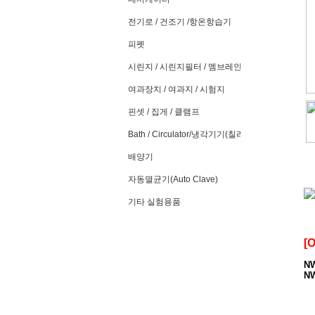
전기로 / 건조기 /항온항습기
피펫
시린지 / 시린지필터 / 멤브레인필터
여과장치 / 여과지 / 시험지
핀셋 / 집게 / 클램프
Bath / Circulator/냉각기기(칠러)
배양기
자동멸균기(Auto Clave)
기타 실험용품
[O
NW
NW