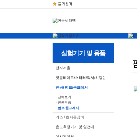
실험기기 및 용품
전자저울
핫플레이트/스터러/믹서/히팅맨틀
진공/ 펌프/콤프레서
· 전체보기
· 진공부품
· 펌프/콤프레서
가스 / 초저온장비
온도측정기기 및 열전대
데시게이터