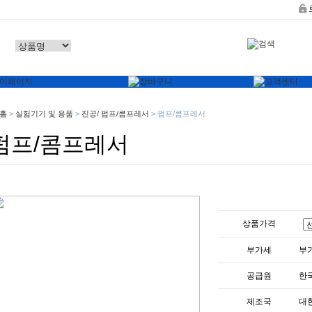
홈
>
실험기기 및 용품
>
진공/ 펌프/콤프레서
>
펌프/콤프레서
펌프/콤프레서
상품가격
부가세
부
공급원
한
제조국
대