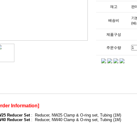
재고
판매
기본
배송비
(배
제품구성
주문수량
rder Information]
25 Reducer Set
: Reducer, NW25 Clamp & O-ring set, Tubing (1M)
40 Reducer Set
: Reducer, NW40 Clamp & O-ring set, Tubing (1M)